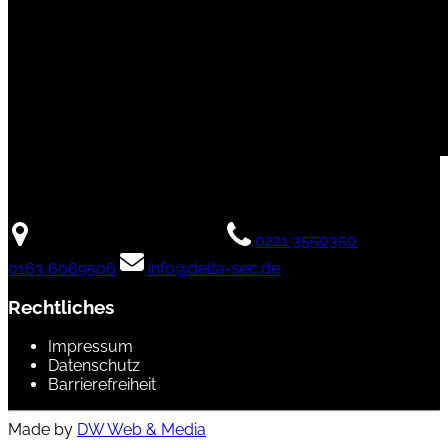
Kontakt
50674 Köln
Rudolfplatz 3
0221 3550350
0163 6069506
info@delta-sec.de
Rechtliches
Impressum
Datenschutz
Barrierefreiheit
Made by
DW Web & Media