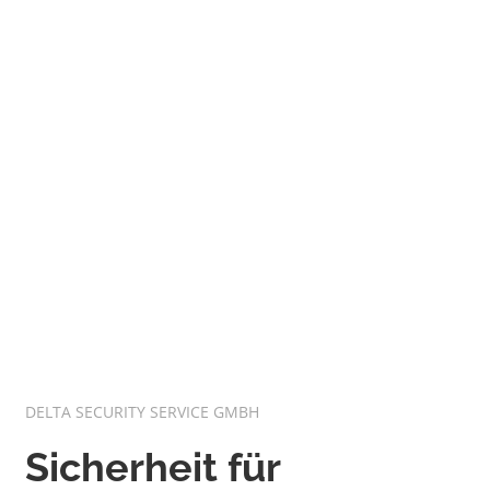
Unsere geschulten Mitarbeiter bringen
interkulturelle Kompetenz,
Deeskalationstechniken und
Fremdsprachenkenntnisse mit, um ein
respektvolles und sicheres Zusammenleben zu
gewährleisten.
DELTA SECURITY SERVICE GMBH
Sicherheit für