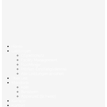
Home
Leistungen
Objektschutz
Facility Management
Flüchtlinge
Pforten-Empfangsdienste
Alle Leistungen ansehen
Über uns
Standorte
Köln
Bensheim
Appenzell (Schweiz)
Karriere
Kontakt