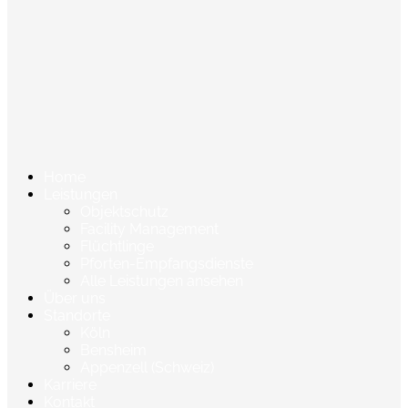
Home
Leistungen
Objektschutz
Facility Management
Flüchtlinge
Pforten-Empfangsdienste
Alle Leistungen ansehen
Über uns
Standorte
Köln
Bensheim
Appenzell (Schweiz)
Karriere
Kontakt